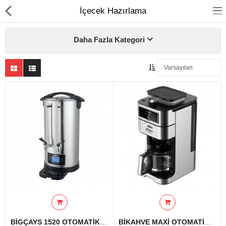
İçecek Hazırlama
Daha Fazla Kategori
Ev Temizliği
Mutfak Aletleri
Elektrikli Ev Aletleri
Beyaz Eşya
UYKU KOLEKSİYONU
KAMPANYALAR
Online İslemler
BİGÇAYS 1520 OTOMATİK ÇELİK ÇAY MAKİNESİ 20 LT.INOX
BİKAHVE MAXİ OTOMATİK FİLTRE KAHVE MAKİNESİ