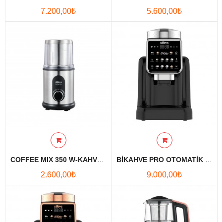
7.200,00₺
5.600,00₺
Karşılaştırmak
Favori
Ürünlerim (0)
Para Birimi
Diller
COFFEE MIX 350 W-KAHVE&BAHARAT ÖĞÜTÜCÜSÜ
BİKAHVE PRO OTOMATİK TÜRK KAHVE MAKİNESİ-GÜMÜŞ
2.600,00₺
9.000,00₺