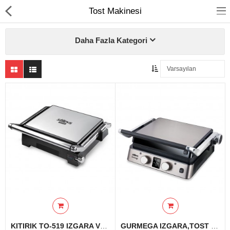
Tost Makinesi
Daha Fazla Kategori
Ev Temizliği
Mutfak Aletleri
Elektrikli Ev Aletleri
Beyaz Eşya
UYKU KOLEKSİYONU
KAMPANYALAR
Online İslemler
KITIRIK TO-519 IZGARA VE TOST MAKİNESİ - INOX
GURMEGA IZGARA,TOST VE WAFFLE MAKİNESİ - INOX