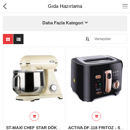
Gıda Hazırlama
Daha Fazla Kategori
Ev Temizliği
Mutfak Aletleri
Elektrikli Ev Aletleri
Beyaz Eşya
UYKU KOLEKSİYONU
KAMPANYALAR
Online İslemler
ST-MAXİ CHEF STAR DÖKÜM STAND MİKSER DÖKÜM (8 L)
ACTIVA DF-118 FRITOZ - SIYAH&BAKIR