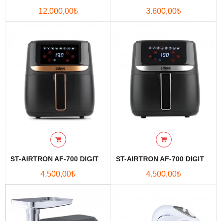
12.000,00₺
3.600,00₺
Karşılaştırmak
Favori
Ürünlerim (0)
Para Birimi
Diller
ST-AIRTRON AF-700 DIGITAL AIR FRYER SİYAH&BAKIR
ST-AIRTRON AF-700 DIGITAL AIR FRYER SİYAH&GÜMÜŞ
4.500,00₺
4.500,00₺