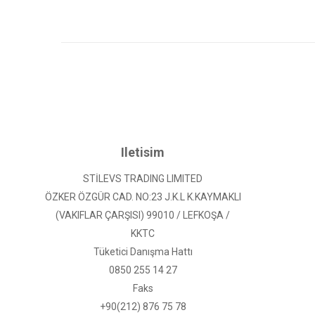
Iletisim
STİLEVS TRADING LIMITED
ÖZKER ÖZGÜR CAD. NO:23 J.K.L K.KAYMAKLI
(VAKIFLAR ÇARŞISI) 99010 / LEFKOŞA /
KKTC
Tüketici Danışma Hattı
0850 255 14 27
Faks
+90(212) 876 75 78