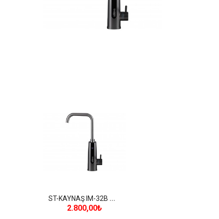
S
T-KAYNAŞ IM-32B ANİ SU ISITICILI MUSLUK
2.800,00₺