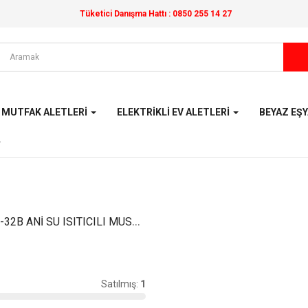
Tüketici Danışma Hattı :
0850 255 14 27
MUTFAK ALETLERI
ELEKTRIKLI EV ALETLERI
BEYAZ EŞ
ST-KAYNAŞ IM-32B ANİ SU ISITICILI MUSLUK
Satılmış:
1