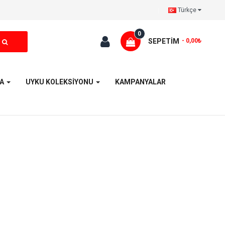
Türkçe
0
SEPETIM
- 0,00₺
YA
UYKU KOLEKSİYONU
KAMPANYALAR