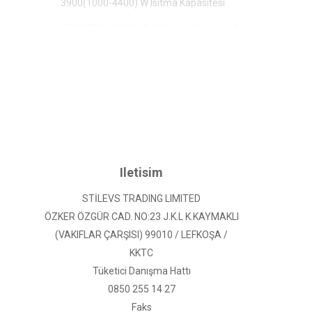
3900(1000-4400) W Isıtma Kapasitesi
220-240V~,50Hz,1P V Gerilim, Frekans, Faz
Dikey Otomatik Salınım Panjuru
62 dB (A) Dış Ünite Gürültü Seviyesi
Çıkarılabilir ve yıkanabilir Panel
R32 Soğutucu
Uyku Çalışması
Iletisim
Wi-Fi
STİLEVS TRADING LIMITED
Yıkanabilir PP Filtre
ÖZKER ÖZGÜR CAD. NO:23 J.K.L K.KAYMAKLI
3 Hız ve Otomatik Dâhili Fan Kontrolü
(VAKIFLAR ÇARŞISI) 99010 / LEFKOŞA /
KKTC
24 Saat Zamanlayıcı
Tüketici Danışma Hattı
144 kWh/a Yıllık enerji tüketimi (soğutma)
0850 255 14 27
Faks