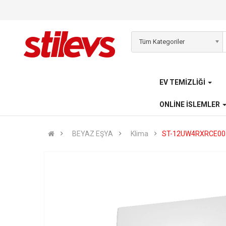
Tüm Kategoriler
EV TEMIZLIĞI
ONLINE İSLEMLER
BEYAZ EŞYA
Klima
ST-12UW4RXRCE00 -