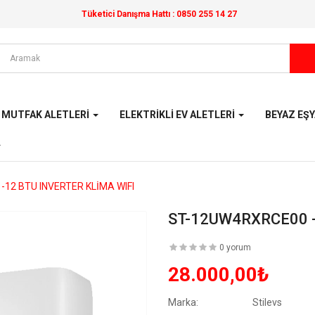
Tüketici Danışma Hattı :
0850 255 14 27
MUTFAK ALETLERI
ELEKTRIKLI EV ALETLERI
BEYAZ EŞ
12 BTU INVERTER KLİMA WIFI
ST-12UW4RXRCE00 -
0 yorum
28.000,00₺
Marka:
Stilevs