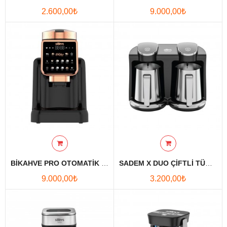
2.600,00₺
9.000,00₺
Karşılaştırmak
Favori
Ürünlerim (0)
Para Birimi
Diller
BİKAHVE PRO OTOMATİK TÜRK KAHVE MAKİNESİ-ROZE
SADEM X DUO ÇİFTLİ TÜRK KAHVESİ MAKİNESİ
9.000,00₺
3.200,00₺