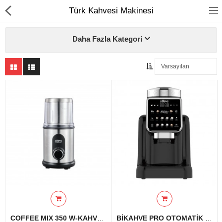
Türk Kahvesi Makinesi
Daha Fazla Kategori
Ev Temizliği
Mutfak Aletleri
Elektrikli Ev Aletleri
Beyaz Eşya
UYKU KOLEKSİYONU
KAMPANYALAR
Online İslemler
COFFEE MIX 350 W-KAHVE&BAHARAT ÖĞÜTÜCÜSÜ
BİKAHVE PRO OTOMATİK TÜRK KAHVE MAKİNESİ-GÜMÜŞ