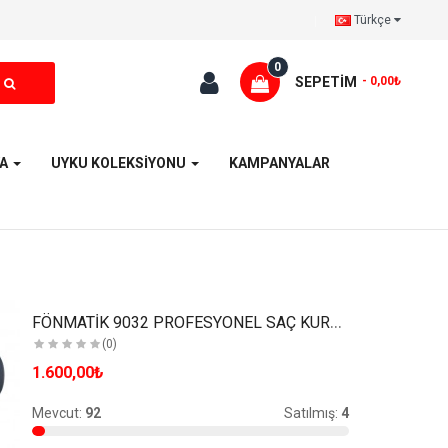
Türkçe
0
SEPETIM
- 0,00₺
YA
UYKU KOLEKSİYONU
KAMPANYALAR
FÖNMATİK 9032 PROFESYONEL SAÇ KURUTMA MAKİNESİ-GRİ..
(0)
1.600,00₺
Mevcut:
92
Satılmış:
4