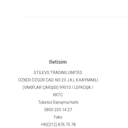
Iletisim
STİLEVS TRADING LIMITED
ÖZKER ÖZGÜR CAD. NO:23 J.K.L K.KAYMAKLI
(VAKIFLAR ÇARŞISI) 99010 / LEFKOŞA /
KKTC
Tüketici Danışma Hattı
0850 255 14 27
Faks
+90(212) 876 75 78