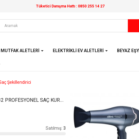
Tüketici Danışma Hattı :
0850 255 14 27
MUTFAK ALETLERI
ELEKTRIKLI EV ALETLERI
BEYAZ EŞ
Saç Şekillendirici
FÖNMATİK 9032 PROFESYONEL SAÇ KURUTMA MAKİNESİ-GOL..
Satılmış:
3