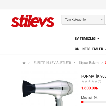
Tüm Kategoriler
EV TEMIZLIĞI
ONLINE İSLEMLER
ELEKTRİKLİ EV ALETLERİ
Kişisel Bakım
JETTMAX DUO 2 ÜRÜN 1 ARADA PRATİK BUHARLI ÜTÜ
(0)
1.600,00₺
Satılmış:
0
Mevcut:
94