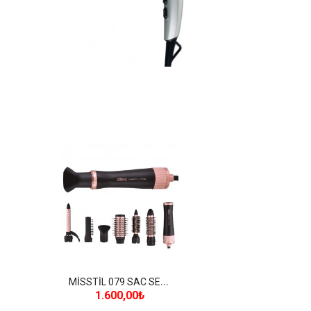
M
İSSTİL 079 SAC SEKILLENDIRME SETI
1.600,00₺