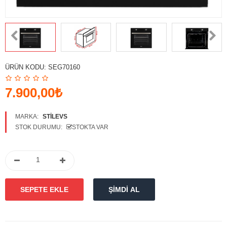
Karşılaştırmak
Favori
Ürünlerim (0)
Para Birimi
ÜRÜN KODU:
SEG70160
Diller
7.900,00₺
MARKA:
STILEVS
STOK DURUMU:
STOKTA VAR