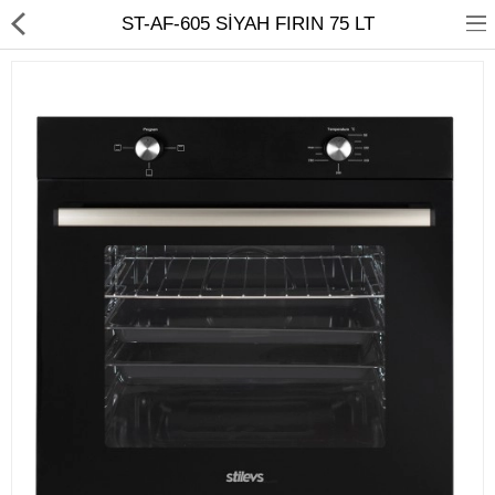
ST-AF-605 SİYAH FIRIN 75 LT
Ev Temizliği
Mutfak Aletleri
Elektrikli Ev Aletleri
Beyaz Eşya
UYKU KOLEKSİYONU
KAMPANYALAR
Online İslemler