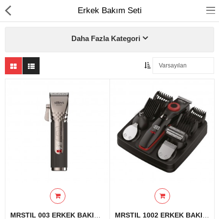
Erkek Bakım Seti
Daha Fazla Kategori
Ev Temizliği
Mutfak Aletleri
Elektrikli Ev Aletleri
Beyaz Eşya
UYKU KOLEKSİYONU
KAMPANYALAR
Online İslemler
MRSTIL 003 ERKEK BAKIM SETI
MRSTIL 1002 ERKEK BAKIM SETI-KIRMIZI