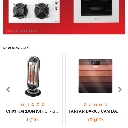
Karşılaştırmak
Favori
Ürünlerim (0)
Para Birimi
Diller
NEW ARRIVALS
CH03 KARBON ISITICI - GÜMÜŞ
TARTAR BA-965 CAM BANYO BASKÜLÜ-AHŞAP
0,00₺
700,00₺