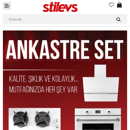
Ev Temizliği
Mutfak Aletleri
Elektrikli Ev Aletleri
Beyaz Eşya
UYKU KOLEKSİYONU
KAMPANYALAR
Online İslemler