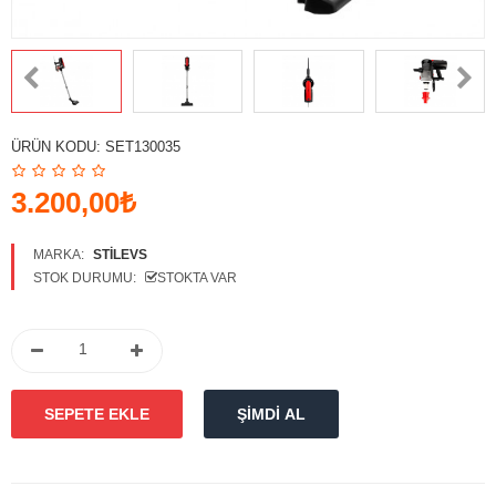
Karşılaştırmak
Favori
Ürünlerim (0)
Para Birimi
ÜRÜN KODU:
SET130035
Diller
3.200,00₺
MARKA:
STILEVS
STOK DURUMU:
STOKTA VAR