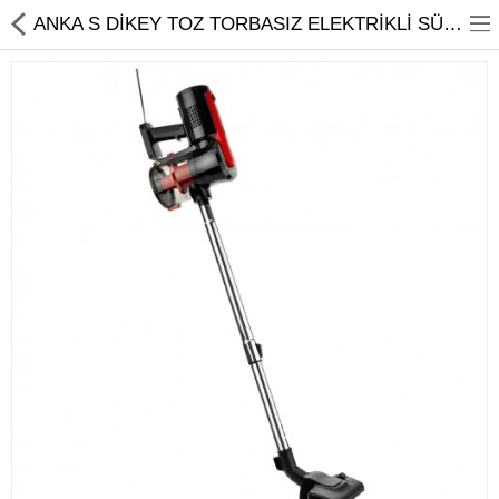
ANKA S DİKEY TOZ TORBASIZ ELEKTRİKLİ SÜPÜRGE
Ev Temizliği
Mutfak Aletleri
Elektrikli Ev Aletleri
Beyaz Eşya
UYKU KOLEKSİYONU
KAMPANYALAR
Online İslemler