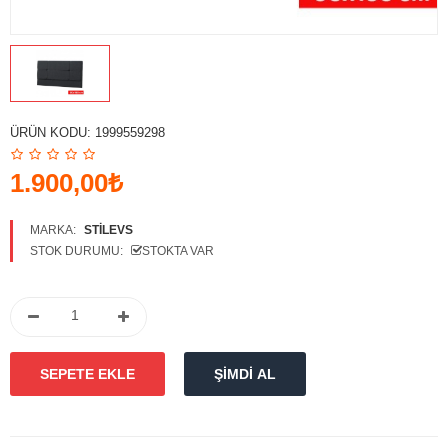
Karşılaştırmak
Favori
Ürünlerim (0)
Para Birimi
ÜRÜN KODU:
1999559298
Diller
1.900,00₺
MARKA:
STILEVS
STOK DURUMU:
STOKTA VAR