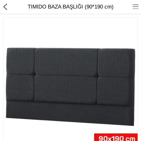
TIMIDO BAZA BAŞLIĞI (90*190 cm)
Ev Temizliği
Mutfak Aletleri
Elektrikli Ev Aletleri
Beyaz Eşya
UYKU KOLEKSİYONU
KAMPANYALAR
Online İslemler