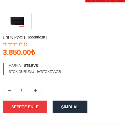
Karşılaştırmak
Favori
Ürünlerim (0)
Para Birimi
ÜRÜN KODU:
1999559351
Diller
3.850,00₺
MARKA:
STILEVS
STOK DURUMU:
STOKTA VAR