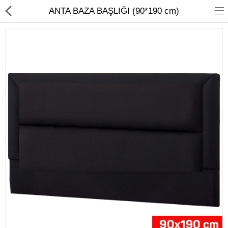
ANTA BAZA BAŞLIĞI (90*190 cm)
Ev Temizliği
Mutfak Aletleri
Elektrikli Ev Aletleri
Beyaz Eşya
UYKU KOLEKSİYONU
KAMPANYALAR
Online İslemler