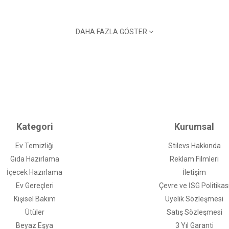
DAHA FAZLA GÖSTER
Kategori
Kurumsal
Ev Temizliği
Stilevs Hakkında
uzurlu bir uyku konforu sağlar. Birbirin- den bağımsız, paket yay sistemi
Gıda Hazırlama
Reklam Filmleri
zel açık hücre teknolojili ve yüksek yoğunluklu visco elastik hafızalı süng
İçecek Hazırlama
İletişim
 Omuz, basen ve eklemlere gereken desteği veren zonlu vücut süspansiy
Ev Gereçleri
Çevre ve İSG Politikas
Kişisel Bakım
Üyelik Sözleşmesi
Ütüler
Satış Sözleşmesi
Beyaz Eşya
3 Yıl Garanti