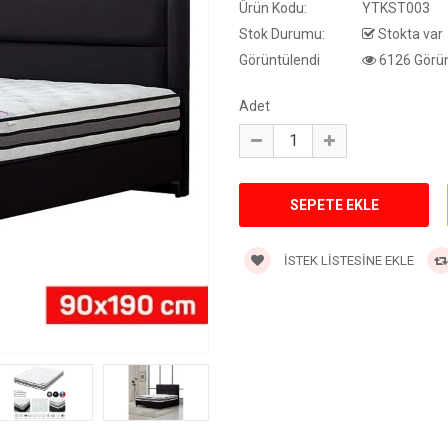
Ürün Kodu:
YTKST003
Stok Durumu:
Stokta var
Görüntülendi
6126 Görün
Adet
İSTEK LISTESINE EKLE