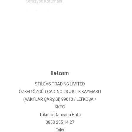
Korozyon Koruması
Özel Açma Kulpları
Çift Emniyet Kilidi
Geniş İç Hacim
Robot Süpürge Uyumlu Yüksek Ayak
Dekoratif ve Kullanışlı iç tasarım
Iletisim
Ortho Memory Yatak,
STİLEVS TRADING LIMITED
Her mevsime uygun, yumuşak tuşeye sahip kumaş yapısı ile h
ÖZKER ÖZGÜR CAD. NO:23 J.K.L K.KAYMAKLI
şekilde yayarak daha konforlu ve sağlıklı bir uyku sağlar. Ö
(VAKIFLAR ÇARŞISI) 99010 / LEFKOŞA /
ideal vücut desteği ve konforlu bir uyku deneyimi sunar.
KKTC
Tüketici Danışma Hattı
0850 255 14 27
Faks