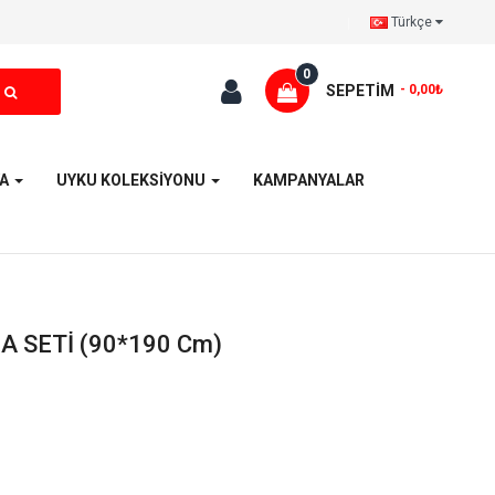
Türkçe
0
SEPETIM
- 0,00₺
YA
UYKU KOLEKSİYONU
KAMPANYALAR
A SETİ (90*190 Cm)