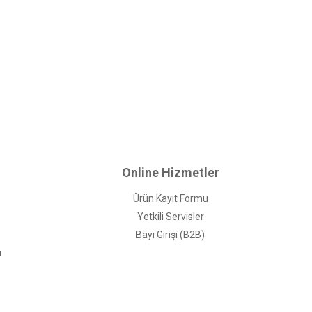
Online Hizmetler
Ürün Kayıt Formu
 ile yerleştirilmiş yaylar vücut basıncını yatağa eşit
Yetkili Servisler
er ile üretilen Ortho Memory Yatak, gelişmiş iç yapısı ile
Bayi Girişi (B2B)
on sistemi sa yesinde yorgunluğu azaltmaya yardımcı olur.
ı