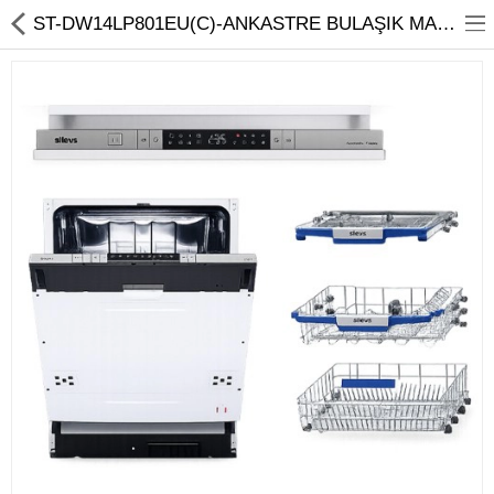
ST-DW14LP801EU(C)-ANKASTRE BULAŞIK MAKİNESİ 14L 8 PROG
Ev Temizliği
Mutfak Aletleri
Elektrikli Ev Aletleri
Beyaz Eşya
UYKU KOLEKSİYONU
KAMPANYALAR
Online İslemler