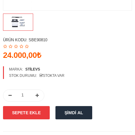
Karşılaştırmak
Favori
Ürünlerim (0)
Para Birimi
ÜRÜN KODU:
SBE90810
Diller
24.000,00₺
MARKA:
STILEVS
STOK DURUMU:
STOKTA VAR