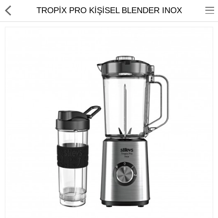
TROPİX PRO KİŞİSEL BLENDER INOX
Ev Temizliği
Mutfak Aletleri
Elektrikli Ev Aletleri
Beyaz Eşya
UYKU KOLEKSİYONU
KAMPANYALAR
Online İslemler