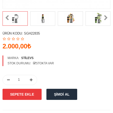
Karşılaştırmak
Favori
Ürünlerim (0)
Para Birimi
ÜRÜN KODU:
SGH22835
Diller
2.000,00₺
MARKA:
STILEVS
STOK DURUMU:
STOKTA VAR