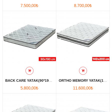
7.500,00₺
8.700,00₺
Karşılaştırmak
Favori
Ürünlerim (0)
Para Birimi
Diller
BACK CARE YATAK(90*190 Cm)
ORTHO MEMORY YATAK(140*200 Cm)
5.800,00₺
11.600,00₺