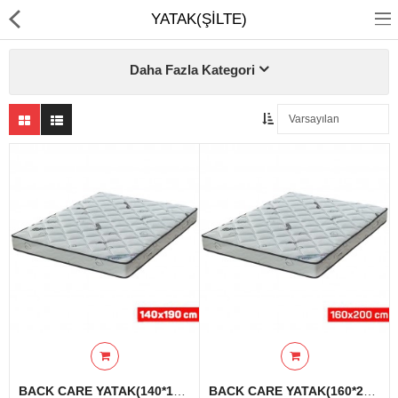
YATAK(ŞİLTE)
Daha Fazla Kategori
Ev Temizliği
Mutfak Aletleri
Elektrikli Ev Aletleri
Beyaz Eşya
UYKU KOLEKSİYONU
KAMPANYALAR
Online İslemler
BACK CARE YATAK(140*190 Cm)
BACK CARE YATAK(160*200 Cm)