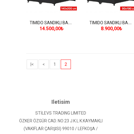
T
IMIDO SANDIKLI BAZA (140*200 cm)
T
IMIDO SANDIKLI BAZA (90*190 cm)
14.500,00₺
8.900,00₺
|<
<
1
2
Iletisim
STİLEVS TRADING LIMITED
ÖZKER ÖZGÜR CAD. NO:23 J.K.L K.KAYMAKLI
(VAKIFLAR ÇARŞISI) 99010 / LEFKOŞA /