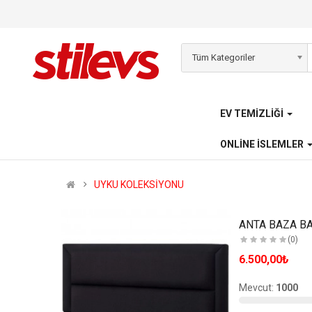
Tüm Kategoriler
EV TEMIZLIĞI
ONLINE İSLEMLER
UYKU KOLEKSİYONU
ANTA BAZA BA
(0)
6.500,00₺
Satılmış:
1
Mevcut:
1000