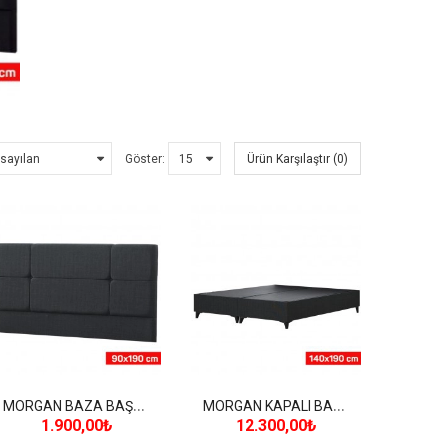
Göster:
Ürün Karşılaştır (0)
M
ORGAN BAZA BAŞLIĞI (90*190 cm)
M
ORGAN KAPALI BAZA (140*190 cm)
1.900,00₺
12.300,00₺