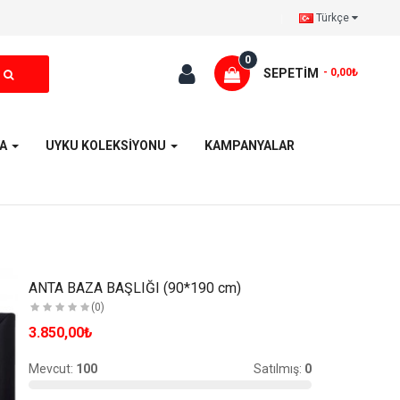
Türkçe
0
SEPETIM
- 0,00₺
YA
UYKU KOLEKSİYONU
KAMPANYALAR
ANTA BAZA BAŞLIĞI (90*190 cm)
(0)
3.850,00₺
Mevcut:
100
Satılmış:
0