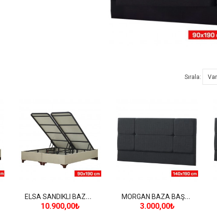
Sırala:
E
LSA SANDIKLI BAZA (90*190 cm)
M
ORGAN BAZA BAŞLIĞI (140*190 cm)
10.900,00₺
3.000,00₺