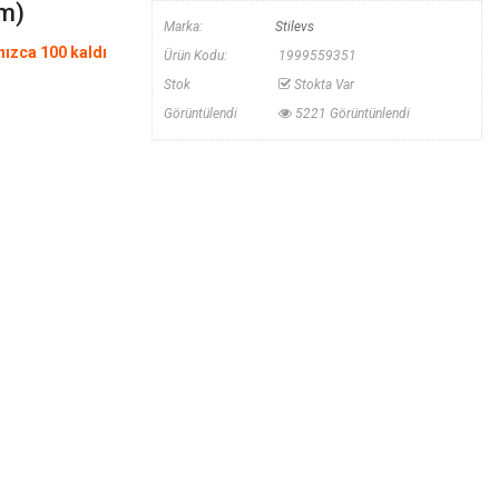
m)
Marka:
Stilevs
lnızca 100 kaldı
Ürün Kodu:
1999559351
Stok
Stokta Var
Görüntülendi
5221 Görüntünlendi